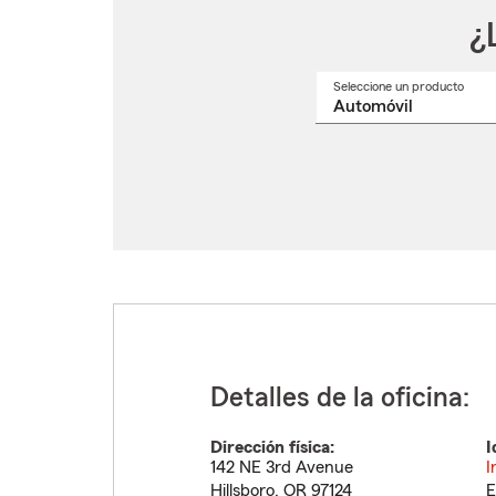
¿
Seleccione un producto
Selec
un
nomb
de
produ
del
menú
despl
Detalles de la oficina:
Dirección física:
I
142 NE 3rd Avenue
I
Hillsboro
,
OR
97124
E