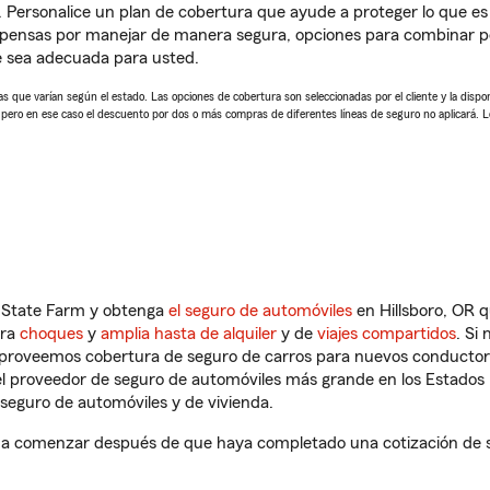
. Personalice un plan de cobertura que ayude a proteger lo que es 
pensas por manejar de manera segura, opciones para combinar p
e sea adecuada para usted.
 que varían según el estado. Las opciones de cobertura son seleccionadas por el cliente y la disponib
, pero en ese caso el descuento por dos o más compras de diferentes líneas de seguro no aplicará. 
n State Farm y obtenga
el seguro de automóviles
en Hillsboro, OR q
tra
choques
y
amplia hasta de alquiler
y de
viajes compartidos
. Si
s proveemos cobertura de seguro de carros para nuevos conductores
l proveedor de seguro de automóviles más grande en los Estados
seguro de automóviles y de vivienda.
 a comenzar después de que haya completado una cotización de se