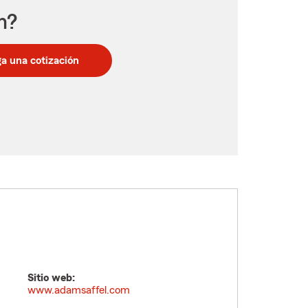
n?
a una cotización
Sitio web:
www.adamsaffel.com