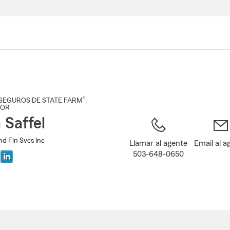
Pasar
al
contenido
principal
®
SEGUROS DE STATE FARM
,
 OR
Saffel
and Fin Svcs Inc
Llamar al agente
Email al a
503-648-0650