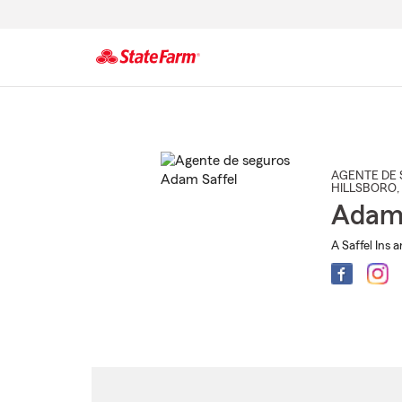
Comienzo
del
contenido
principal
AGENTE DE 
HILLSBORO
,
Adam 
A Saffel Ins 