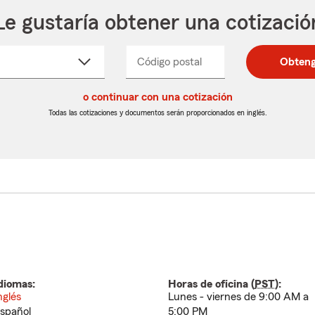
Le gustaría obtener una cotizació
cione
Código postal
Ingresa
Ingresa
Obteng
_____
un
un
re
código
código
cto
o continuar con una cotización
postal
postal
de
de
Todas las cotizaciones y documentos serán proporcionados en inglés.
egable
5
5
dígitos
dígitos
diomas:
Horas de oficina (
PST
):
nglés
Lunes - viernes de 9:00 AM a
spañol
5:00 PM