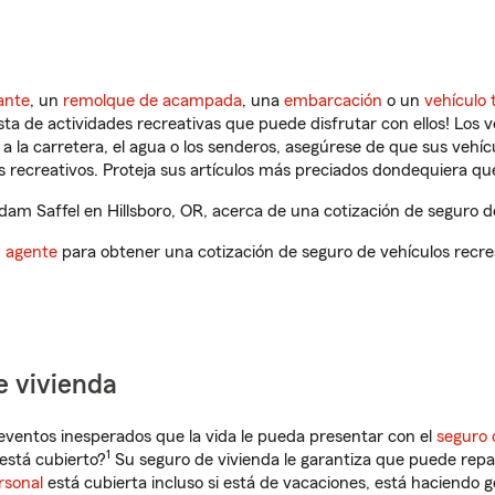
ante
, un
remolque de acampada
, una
embarcación
o un
vehículo 
ista de actividades recreativas que puede disfrutar con ellos! Los 
a la carretera, el agua o los senderos, asegúrese de que sus vehí
 recreativos. Proteja sus artículos más preciados dondequiera qu
m Saffel en Hillsboro, OR, acerca de una cotización de seguro de
n agente
para obtener una cotización de seguro de vehículos recre
e vivienda
eventos inesperados que la vida le pueda presentar con el
seguro 
1
está cubierto?
Su seguro de vivienda le garantiza que puede repa
rsonal
está cubierta incluso si está de vacaciones, está haciendo g